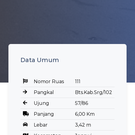
Data Umum
Nomor Ruas
111
Pangkal
Bts.Kab.Srg/102
Ujung
57/86
Panjang
6,00 Km
Lebar
3,42 m