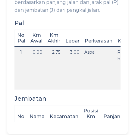
berdasarkan panjang jalan dan jarak pal (P)
dan jembatan (J) dari pangkal jalan.
Pal
No.
Km
Km
Pal
Awal
Akhir
Lebar
Perkerasan
Kondis
1
0.00
2.75
3.00
Aspal
Rusak
Berat
Jembatan
Posisi
No
Nama
Kecamatan
Km
Panjang
Le