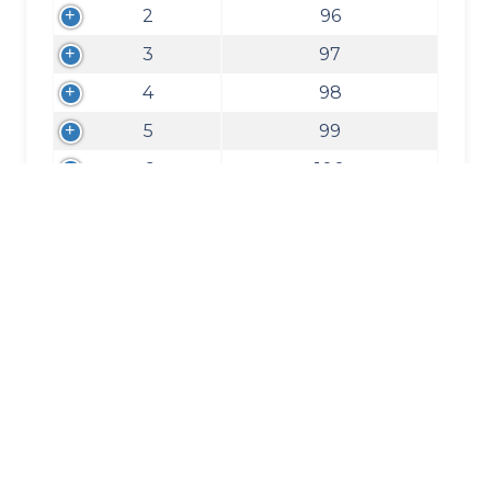
2
96
3
97
4
98
5
99
6
100
7
101
8
102
9
103
10
104
Copy
CSV
Excel
PDF
Print
Halaman 1 dari 1 dari total 10 data