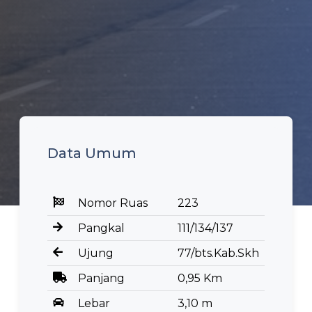
Data Umum
Nomor Ruas
223
Pangkal
111/134/137
Ujung
77/bts.Kab.Skh
Panjang
0,95 Km
Lebar
3,10 m