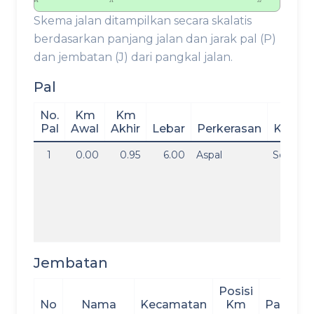
P1
J1
J2
Skema jalan ditampilkan secara skalatis
berdasarkan panjang jalan dan jarak pal (P)
dan jembatan (J) dari pangkal jalan.
Pal
No.
Km
Km
Pal
Awal
Akhir
Lebar
Perkerasan
Kondis
1
0.00
0.95
6.00
Aspal
Sedang
Jembatan
Posisi
No
Nama
Kecamatan
Km
Panjang