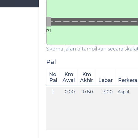
P1
Skema jalan ditampilkan secara skalat
Pal
No.
Km
Km
Pal
Awal
Akhir
Lebar
Perkera
1
0.00
0.80
3.00
Aspal