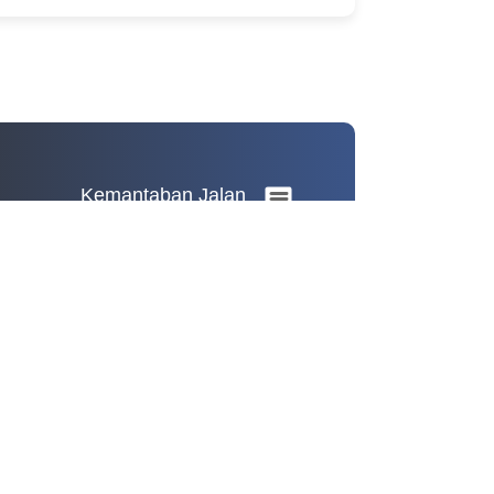
Kemantaban Jalan
Kemantaban Jalan
Pie chart with 2 slices.
View as data table, Kemantaban Jalan
Mantab
Tidak Mantab
Insfrastruktur Kabupaten Karanganyar
End of interactive chart.