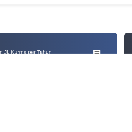
er Tahun
an Jl. Kurma per Tahun
 Jl. Kurma per Tahun
tegories.
m. Range: 0 to 2.
2017
2018
2019
2023
Rusak Ringan
Rusak Berat
Infrastruktur Kabupaten Karanganyar