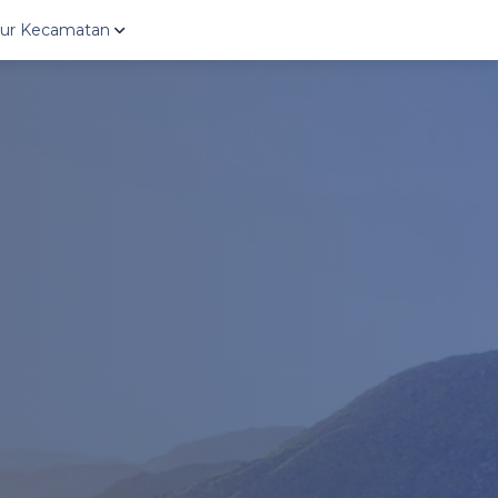
ktur Kecamatan
uro
Ngargoyoso
Gondangre
oso
Karangpandan
Kebakkram
polo
Karanganyar
Mojogeda
ntono
Tasikmadu
Kerjo
sih
Jaten
Jenawi
angmangu
Colomadu