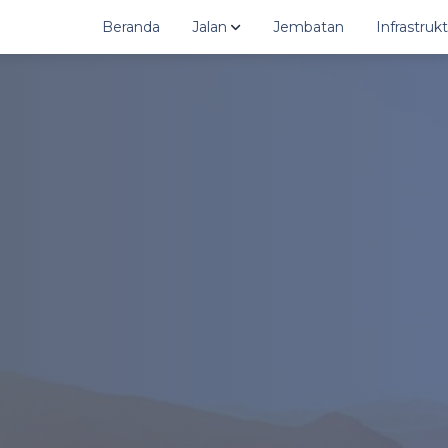
Beranda
Jalan
Jembatan
Infrastru
Grafik
Jatip
Grafik Jalan Kabupaten
Jatiy
Data
Juma
Data Jalan Kabupaten
Juma
Peta
Mate
Peta GIS Jalan Kabupaten
Taw