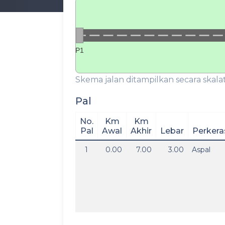
P1
Skema jalan ditampilkan secara skalat
Pal
No.
Km
Km
Pal
Awal
Akhir
Lebar
Perkera
1
0.00
7.00
3.00
Aspal