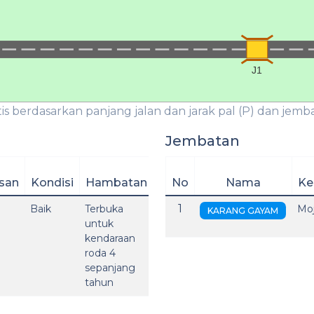
J1
is berdasarkan panjang jalan dan jarak pal (P) dan jembat
Jembatan
san
Kondisi
Hambatan
No
Nama
Ke
1
Baik
Terbuka
Mo
KARANG GAYAM
untuk
kendaraan
roda 4
sepanjang
tahun