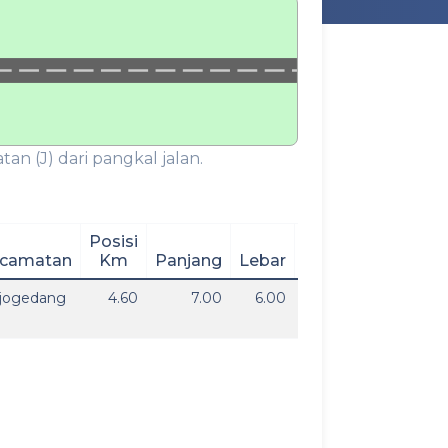
an (J) dari pangkal jalan.
Posisi
camatan
Km
Panjang
Lebar
Kondisi
jogedang
4.60
7.00
6.00
Baik
Sekali