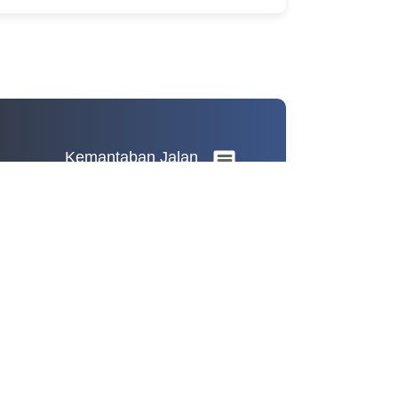
Kemantaban Jalan
Kemantaban Jalan
Pie chart with 2 slices.
View as data table, Kemantaban Jalan
Mantab
Tidak Mantab
Insfrastruktur Kabupaten Karanganyar
End of interactive chart.