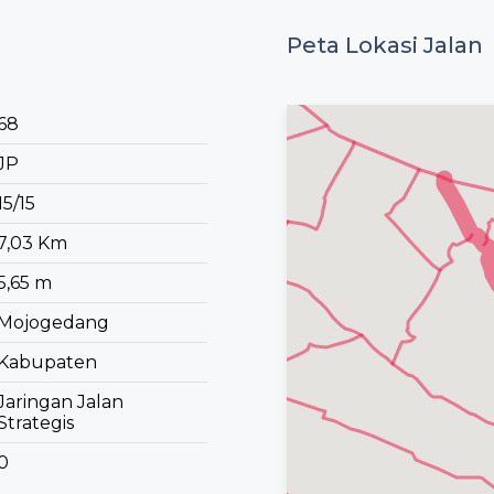
Peta Lokasi Jalan
68
JP
15/15
7,03 Km
5,65 m
Mojogedang
Kabupaten
Jaringan Jalan
Strategis
0