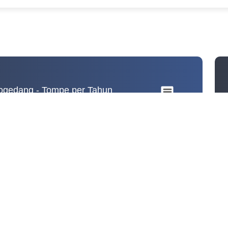
 - Tompe per Tahun
jogedang - Tompe per Tahun
an Mojogedang - Tompe per Tahun
tegories.
m. Range: 0 to 10.
2018
2019
2023
2024
2025
Rusak Ringan
Rusak Berat
Infrastruktur Kabupaten Karanganyar