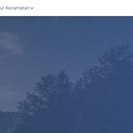
ktur Kecamatan
uro
Ngargoyoso
Gondangre
oso
Karangpandan
Kebakkram
polo
Karanganyar
Mojogeda
ntono
Tasikmadu
Kerjo
sih
Jaten
Jenawi
angmangu
Colomadu