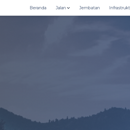
Beranda
Jalan
Jembatan
Infrastru
Grafik
Jatip
Grafik Jalan Kabupaten
Jatiy
Data
Juma
Data Jalan Kabupaten
Juma
Peta
Mate
Peta GIS Jalan Kabupaten
Taw