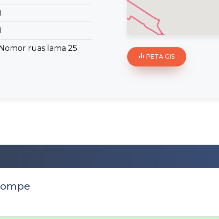
1
1
Nomor ruas lama 25
PETA GIS
 Tompe