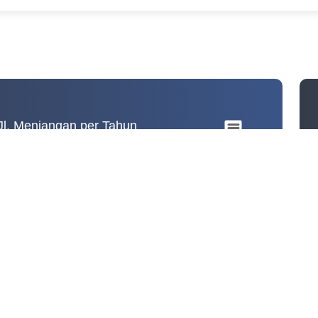
an per Tahun
 Jl. Menjangan per Tahun
 Jl. Menjangan per Tahun
tegories.
. Range: 0 to 0.4.
2018
2019
2023
2024
2025
Rusak Ringan
Rusak Berat
Infrastruktur Kabupaten Karanganyar