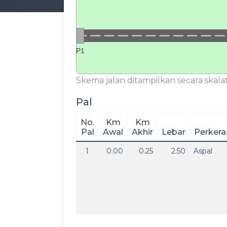
P1
Skema jalan ditampilkan secara skalat
Pal
No.
Km
Km
Pal
Awal
Akhir
Lebar
Perkera
1
0.00
0.25
2.50
Aspal