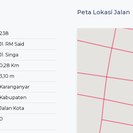
Peta Lokasi Jalan
238
Jl. RM Said
Jl. Singa
0,28 Km
3,10 m
Karanganyar
Kabupaten
Jalan Kota
0