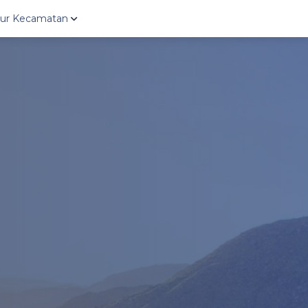
ktur Kecamatan
uro
Ngargoyoso
Gondangre
oso
Karangpandan
Kebakkram
polo
Karanganyar
Mojogeda
ntono
Tasikmadu
Kerjo
sih
Jaten
Jenawi
angmangu
Colomadu