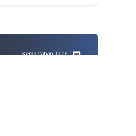
Kemantaban Jalan
Kemantaban Jalan
Pie chart with 2 slices.
View as data table, Kemantaban Jalan
Mantab
Tidak Mantab
Insfrastruktur Kabupaten Karanganyar
End of interactive chart.