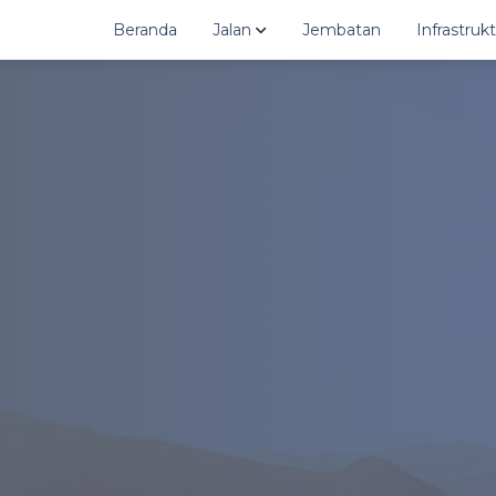
Beranda
Jalan
Jembatan
Infrastru
Grafik
Jatip
Grafik Jalan Kabupaten
Jatiy
Data
Juma
Data Jalan Kabupaten
Juma
Peta
Mate
Peta GIS Jalan Kabupaten
Taw