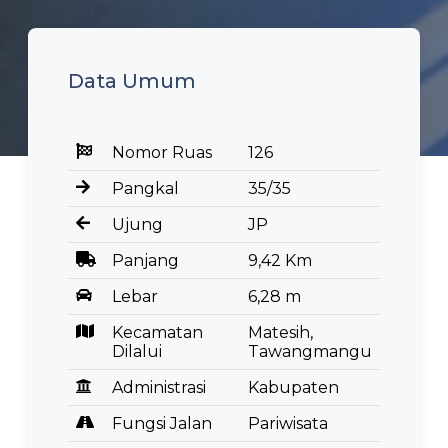
Data Umum
Nomor Ruas
126
Pangkal
35/35
Ujung
JP
Panjang
9,42 Km
Lebar
6,28 m
Kecamatan
Matesih,
Dilalui
Tawangmangu
Administrasi
Kabupaten
Fungsi Jalan
Pariwisata