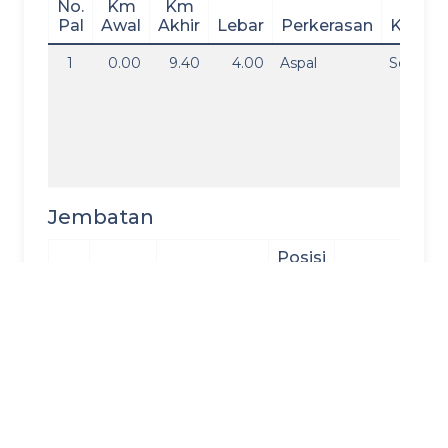
No.
Km
Km
Pal
Awal
Akhir
Lebar
Perkerasan
Kondis
1
0.00
9.40
4.00
Aspal
Sedang
Jembatan
Posisi
No
Nama
Kecamatan
Km
Panjang
Le
Kondisi Jalan Matesih - Tawangman
Kondisi Jalan Matesih -
Tawangmangu per Tahun