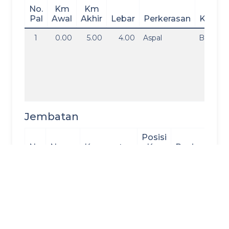
No.
Km
Km
Pal
Awal
Akhir
Lebar
Perkerasan
Kondis
1
0.00
5.00
4.00
Aspal
Baik
Jembatan
Posisi
No
Nama
Kecamatan
Km
Panjang
Le
Kondisi Jalan Baturan - Banyuanyar
Kondisi Jalan Baturan -