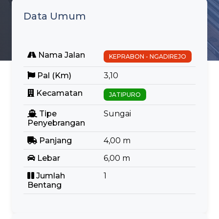
Data Umum
Nama Jalan
KEPRABON - NGADIREJO
Pal (Km)
3,10
Kecamatan
JATIPURO
Tipe
Sungai
Penyebrangan
Panjang
4,00 m
Lebar
6,00 m
Jumlah
1
Bentang