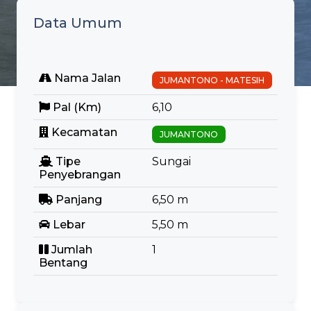
Data Umum
Nama Jalan
JUMANTONO - MATESIH
Pal (Km)
6,10
Kecamatan
JUMANTONO
Tipe
Sungai
Penyebrangan
Panjang
6,50 m
Lebar
5,50 m
Jumlah
1
Bentang